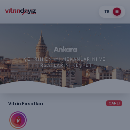
TR
Ankara
ŞEHRIN EN IYI MEKANLARINI VE
FIRSATLARINI KEŞFET.
Vitrin Fırsatları
CANLI