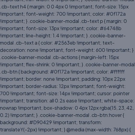
.cb-text h4 { margin: 0 0 4px 0 !important; font-size: 15px
!important; font-weight: 700 !important; color: #0f172a
!important; } .cookie-banner-modal .cb-text p { margin: 0
!important; font-size: 13px !important; color: #64748b
!important; line-height: 1.4 !important; } .cookie-banner-
modal .cb-text a { color: #2563eb !important; text-
decoration: none !important; font-weight: 600 !important; }
.cookie-banner-modal .cb-actions { margin-left: 15px
!important; flex-shrink: 0 !important; } .cookie-banner-modal
.cb-btn { background: #0f172a !important; color: #ffffff
!important; border: none !important; padding: 10px 22px
!important; border-radius: 12px !important; font-weight:
700 !important; font-size: 14px !important; cursor: pointer
!important; transition: all 0.2s ease !important; white-space:
nowrap !important; box-shadow: 0 4px 12px rgba(15, 23, 42,
0.2) !important; } .cookie-banner-modal .cb-btn:hover {
background: #D90429 !important; transform:
translateY(-2px) !important; } @media (max-width: 768px) {