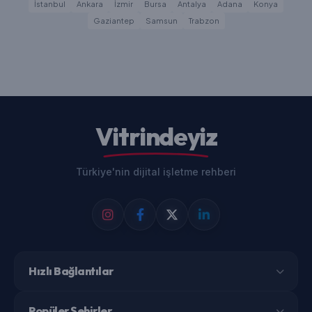
İstanbul
Ankara
İzmir
Bursa
Antalya
Adana
Konya
Gaziantep
Samsun
Trabzon
Vitrindeyiz
Türkiye'nin dijital işletme rehberi
Hızlı Bağlantılar
Popüler Şehirler