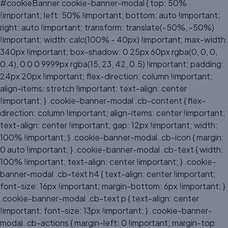
#cookieBanner.cookie-banner-modal { top: 50%
!important; left: 50% !important; bottom: auto !important;
right: auto !important; transform: translate(-50%, -50%)
!important; width: calc(100% - 40px) !important; max-width:
340px !important; box-shadow: 0 25px 60px rgba(0, 0, 0,
0.4), 0 0 0 9999px rgba(15, 23, 42, 0.5) !important; padding:
24px 20px !important; flex-direction: column !important;
align-items: stretch !important; text-align: center
!important; } .cookie-banner-modal .cb-content { flex-
direction: column !important; align-items: center !important;
text-align: center !important; gap: 12px !important; width:
100% !important; } .cookie-banner-modal .cb-icon { margin:
0 auto !important; } .cookie-banner-modal .cb-text { width:
100% !important; text-align: center !important; } .cookie-
banner-modal .cb-text h4 { text-align: center !important;
font-size: 16px !important; margin-bottom: 6px !important; }
.cookie-banner-modal .cb-text p { text-align: center
!important; font-size: 13px !important; } .cookie-banner-
modal .cb-actions { margin-left: 0 !important; margin-top: