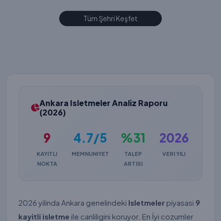
Tüm Şehri Keşfet
Ankara Isletmeler Analiz Raporu
(2026)
9
4.7/5
%31
2026
KAYITLI
MEMNUNIYET
TALEP
VERI YILI
NOKTA
ARTISI
2026 yilinda Ankara genelindeki
Isletmeler
piyasasi
9
kayitli isletme
ile canliligini koruyor. En İyi cozumler