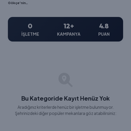
Gökçe'nin Yeri
0
12+
4.8
İŞLETME
KAMPANYA
PUAN
Bu Kategoride Kayıt Henüz Yok
Aradığınız kriterlerde henüz bir işletme bulunmuyor.
Şehrinizdeki diğer popüler mekanlara göz atabilirsiniz: