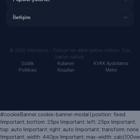
İletişim
© 2026 Vitrindeyiz - Türkiye'nin dijital işletme rehberi. Tüm
hakları saklıdır.
Gizlilik
Kullanım
KVKK Aydınlatma
Politikası
Koşulları
Metni
#cookieBanner.cookie-banner-modal { position: fixed
!important; bottom: 25px !important; left: 25px !important;
top: auto !important; right: auto !important; transform: none
!important; width: 440px !important; max-width: calc(100vw