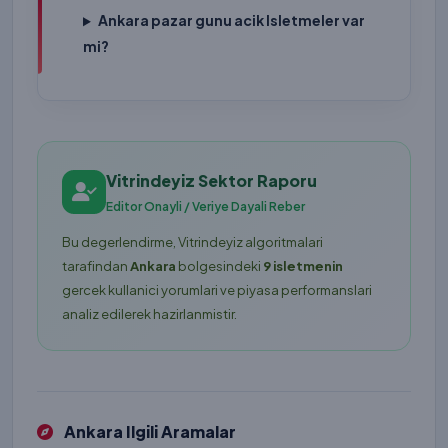
Ankara pazar gunu acik Isletmeler var
mi?
Vitrindeyiz Sektor Raporu
Editor Onayli / Veriye Dayali Reber
Bu degerlendirme, Vitrindeyiz algoritmalari
tarafindan
Ankara
bolgesindeki
9 isletmenin
gercek kullanici yorumlari ve piyasa performanslari
analiz edilerek hazirlanmistir.
Ankara Ilgili Aramalar