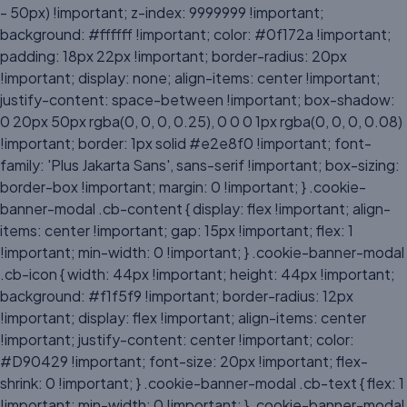
- 50px) !important; z-index: 9999999 !important;
background: #ffffff !important; color: #0f172a !important;
padding: 18px 22px !important; border-radius: 20px
!important; display: none; align-items: center !important;
justify-content: space-between !important; box-shadow:
0 20px 50px rgba(0, 0, 0, 0.25), 0 0 0 1px rgba(0, 0, 0, 0.08)
!important; border: 1px solid #e2e8f0 !important; font-
family: 'Plus Jakarta Sans', sans-serif !important; box-sizing:
border-box !important; margin: 0 !important; } .cookie-
banner-modal .cb-content { display: flex !important; align-
items: center !important; gap: 15px !important; flex: 1
!important; min-width: 0 !important; } .cookie-banner-modal
.cb-icon { width: 44px !important; height: 44px !important;
background: #f1f5f9 !important; border-radius: 12px
!important; display: flex !important; align-items: center
!important; justify-content: center !important; color:
#D90429 !important; font-size: 20px !important; flex-
shrink: 0 !important; } .cookie-banner-modal .cb-text { flex: 1
!important; min-width: 0 !important; } .cookie-banner-modal