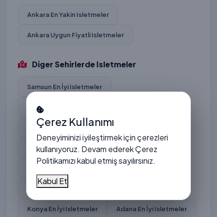
Ankara En Yakin Isletmeler
Ankara Uygun Fiyatli Isletmeler
Diger Sehirlerde Isletmeler
Samsun En İyi Isletmeler
Diyarbakir En İyi Isletmeler
Çerez Kullanımı
Eskisehir En İyi Isletmeler
Deneyiminizi iyileştirmek için çerezleri
kullanıyoruz. Devam ederek
Çerez
Mersin En İyi Isletmeler
Politikamızı
kabul etmiş sayılırsınız.
Kayseri En İyi Isletmeler
Kabul Et
Gaziantep En İyi Isletmeler
Konya En İyi Isletmeler
Adana En İyi Isletmeler