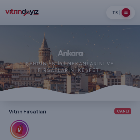
TR
Ankara
ŞEHRIN EN IYI MEKANLARINI VE
FIRSATLARINI KEŞFET.
Vitrin Fırsatları
CANLI