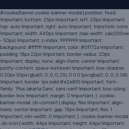
#cookieBanner.cookie-banner-modal { position: fixed
!important; bottom: 25px !important; left: 25px !important;
top: auto !important; right: auto !important; transform: none
!important; width: 440px !important; max-width: calc(100vw
- 50px) !important; z-index: 9999999 !important;
background: #ffffff !important; color: #0f172a !important;
padding: 18px 22px !important; border-radius: 20px
!important; display: none; align-items: center !important;
justify-content: space-between !important; box-shadow:
0 20px 50px rgba(0, 0, 0, 0.25), 0 0 0 1px rgba(0, 0, 0, 0.08)
!important; border: 1px solid #e2e8f0 !important; font-
family: 'Plus Jakarta Sans', sans-serif !important; box-sizing:
border-box !important; margin: 0 !important; } .cookie-
banner-modal .cb-content { display: flex !important; align-
items: center !important; gap: 15px !important; flex: 1
!important; min-width: 0 !important; } .cookie-banner-modal
.cb-icon { width: 44px !important; height: 44px !important;