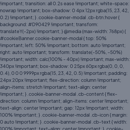
!important; transition: all 0.2s ease !important; white-space:
nowrap !important; box-shadow: 0 4px 12px rgba(15, 23, 42,
0.2) !important; } .cookie-banner-modal .cb-btn:hover {
background: #D90429 !important; transform:
translateY(-2px) !important; } @media (max-width: 768px) {
#cookieBanner.cookie-banner-modal { top: 50%
!important; left: 50% !important; bottom: auto !important;
right: auto !important; transform: translate(-50%, -50%)
!important; width: calc(100% - 40px) !important; max-width:
340px !important; box-shadow: 0 25px 60px rgba(0, 0, 0,
0.4), 0 0 0 9999px rgba(15, 23, 42, 0.5) !important; padding:
24px 20px !important; flex-direction: column !important;
align-items: stretch !important; text-align: center
!important; } .cookie-banner-modal .cb-content { flex-
direction: column !important; align-items: center !important;
text-align: center !important; gap: 12px !important; width:
100% !important; } .cookie-banner-modal .cb-icon { margin:
0 auto !important; } .cookie-banner-modal .cb-text { width:
100% !important; text-align: center !important; } .cookie-