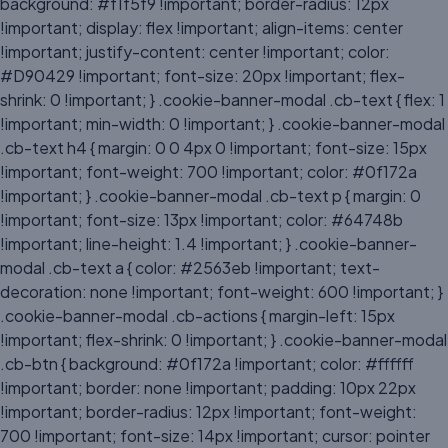
background: #f1f5f9 !important; border-radius: 12px
!important; display: flex !important; align-items: center
!important; justify-content: center !important; color:
#D90429 !important; font-size: 20px !important; flex-
shrink: 0 !important; } .cookie-banner-modal .cb-text { flex: 1
!important; min-width: 0 !important; } .cookie-banner-modal
.cb-text h4 { margin: 0 0 4px 0 !important; font-size: 15px
!important; font-weight: 700 !important; color: #0f172a
!important; } .cookie-banner-modal .cb-text p { margin: 0
!important; font-size: 13px !important; color: #64748b
!important; line-height: 1.4 !important; } .cookie-banner-
modal .cb-text a { color: #2563eb !important; text-
decoration: none !important; font-weight: 600 !important; }
.cookie-banner-modal .cb-actions { margin-left: 15px
!important; flex-shrink: 0 !important; } .cookie-banner-modal
.cb-btn { background: #0f172a !important; color: #ffffff
!important; border: none !important; padding: 10px 22px
!important; border-radius: 12px !important; font-weight:
700 !important; font-size: 14px !important; cursor: pointer