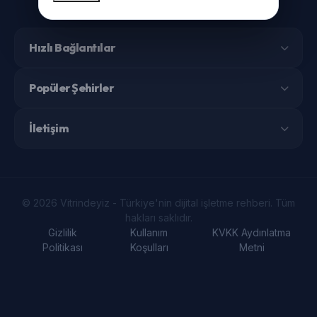
Hızlı Bağlantılar
Popüler Şehirler
İletişim
© 2026 Vitrindeyiz - Türkiye'nin dijital işletme rehberi. Tüm
hakları saklıdır.
Gizlilik
Kullanım
KVKK Aydınlatma
Politikası
Koşulları
Metni