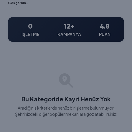
Gökçe'nin Yeri
0
12+
4.8
İŞLETME
KAMPANYA
PUAN
Bu Kategoride Kayıt Henüz Yok
Aradığınız kriterlerde henüz bir işletme bulunmuyor.
Şehrinizdeki diğer popüler mekanlara göz atabilirsiniz: