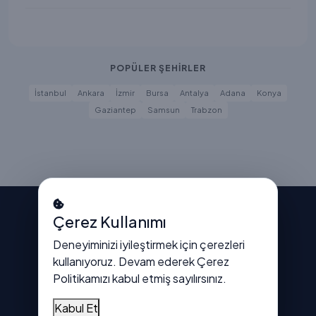
POPÜLER ŞEHİRLER
İstanbul
Ankara
İzmir
Bursa
Antalya
Adana
Konya
Gaziantep
Samsun
Trabzon
Vitrindeyiz
Çerez Kullanımı
Deneyiminizi iyileştirmek için çerezleri
kullanıyoruz. Devam ederek
Çerez
Türkiye'nin dijital işletme rehberi
Politikamızı
kabul etmiş sayılırsınız.
Kabul Et