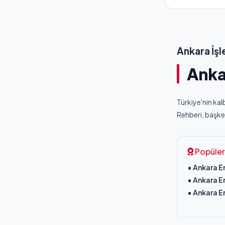
Ankara İşl
Anka
Türkiye'nin ka
Rehberi, başken
Popüler 
• Ankara En
• Ankara En
• Ankara E