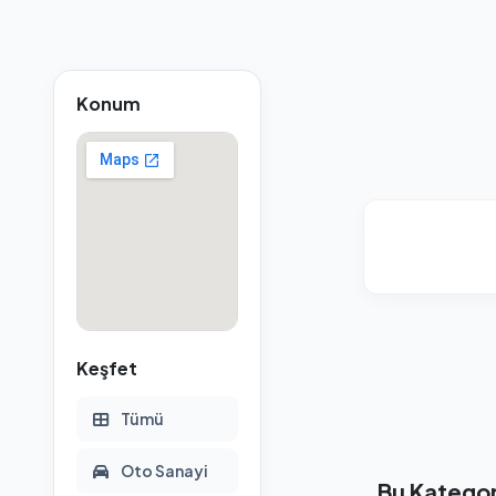
Konum
Keşfet
Tümü
Oto Sanayi
Bu Kategor