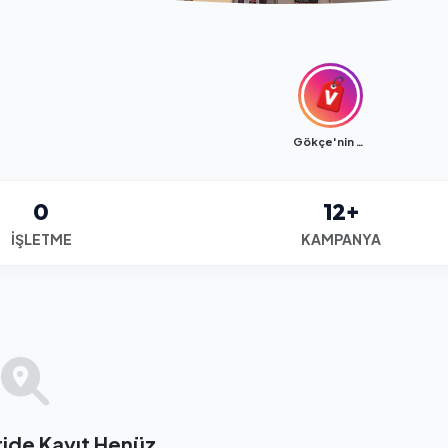
Gökçe'nin Yeri
0
12+
İŞLETME
KAMPANYA
ide Kayıt Henüz