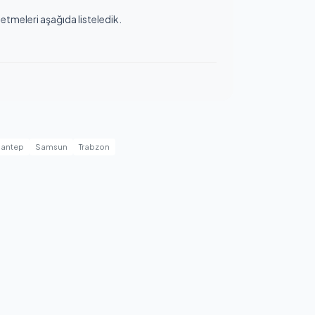
letmeleri aşağıda listeledik.
iantep
Samsun
Trabzon