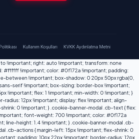
 Politikası
Kullanım Koşulları
KVKK Aydınlatma Metni
o !important; right: auto !important; transform: none
 #ffffff !important; color: #0f172a !important; padding:
space-between !important; box-shadow: 0 20px 50px rgba(0,
, sans-serif !important; box-sizing: border-box !important;
x !important; flex: 1 !important; min-width: 0 !important; }
adius: 12px !important; display: flex !important; align-
shrink: 0 !important; } .cookie-banner-modal .cb-text { flex:
 !important; font-weight: 700 !important; color: #0f172a
t; line-height: 1.4 !important; } .cookie-banner-modal .cb-
 .cb-actions { margin-left: 15px !important; flex-shrink: 0
portant; padding: 10px 22px !important; border-radius: 12px