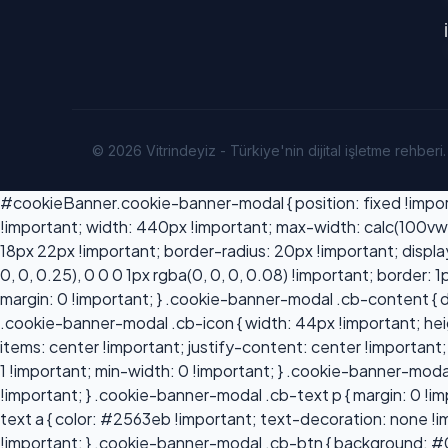
© 2026 Vitrindeyiz - Türkiye'nin dijital işletme rehberi.
#cookieBanner.cookie-banner-modal { position: fixed !importa
!important; width: 440px !important; max-width: calc(100vw 
18px 22px !important; border-radius: 20px !important; displ
0, 0, 0.25), 0 0 0 1px rgba(0, 0, 0, 0.08) !important; border:
margin: 0 !important; } .cookie-banner-modal .cb-content { dis
.cookie-banner-modal .cb-icon { width: 44px !important; heig
items: center !important; justify-content: center !important;
1 !important; min-width: 0 !important; } .cookie-banner-moda
!important; } .cookie-banner-modal .cb-text p { margin: 0 !im
text a { color: #2563eb !important; text-decoration: none !i
!important; } .cookie-banner-modal .cb-btn { background: #0f