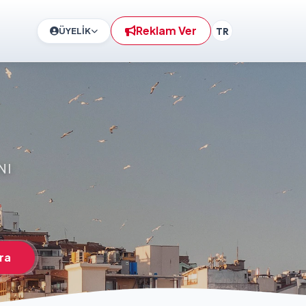
Reklam Ver
ÜYELİK
TR
NI
ra