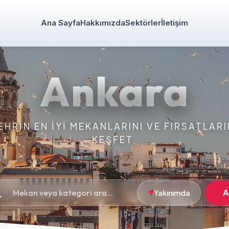
Ana Sayfa
Hakkımızda
Sektörler
İletişim
Ankara
EHRIN EN IYI MEKANLARINI VE FIRSATLARI
KEŞFET.
A
Yakınımda