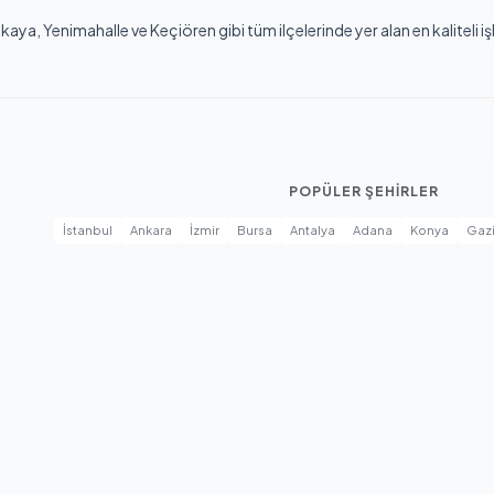
aya, Yenimahalle ve Keçiören gibi tüm ilçelerinde yer alan en kaliteli iş
POPÜLER ŞEHİRLER
İstanbul
Ankara
İzmir
Bursa
Antalya
Adana
Konya
Gaz