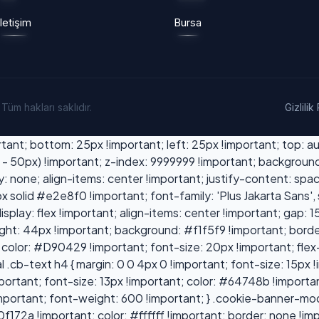
İletişim
Bursa
 Tüm hakları saklıdır.
Gizlilik
nt; bottom: 25px !important; left: 25px !important; top: aut
- 50px) !important; z-index: 9999999 !important; background:
ay: none; align-items: center !important; justify-content: 
 1px solid #e2e8f0 !important; font-family: 'Plus Jakarta Sans'
play: flex !important; align-items: center !important; gap: 15p
ht: 44px !important; background: #f1f5f9 !important; border-r
 color: #D90429 !important; font-size: 20px !important; flex-
l .cb-text h4 { margin: 0 0 4px 0 !important; font-size: 15px
portant; font-size: 13px !important; color: #64748b !importan
mportant; font-weight: 600 !important; } .cookie-banner-modal
172a !important; color: #ffffff !important; border: none !im