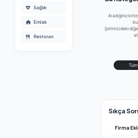
Sağlık
Aradığınız krit
Emlak
bu
Şehrinizdeki diğ
at
Restoran
Tüm 
Sıkça Sor
Firma 