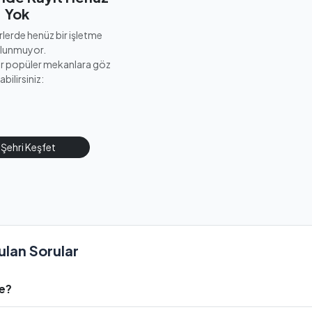
Yok
erlerde henüz bir işletme
lunmuyor.
er popüler mekanlara göz
abilirsiniz:
Şehri Keşfet
ulan Sorular
Ekle?