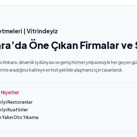
etmeleri | Vitrindeyiz
ra’da Öne Çıkan Firmalar ve 
lbi Ankara, dinamik iş dünyası ve geniş hizmet yelpazesiyle her geçen
tte aradığınız kaliteye en hızlı şekilde ulaşmanız için tasarlandı.
Niyetler
 İyi Restoranlar
 İyi Kuaförler
n Yakın Oto Yıkama