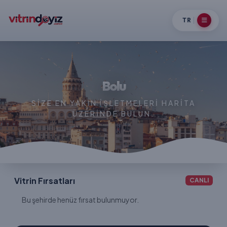
TR
Bolu
SIZE EN YAKIN IŞLETMELERI HARITA
ÜZERINDE BULUN.
Vitrin Fırsatları
CANLI
Bu şehirde henüz fırsat bulunmuyor.