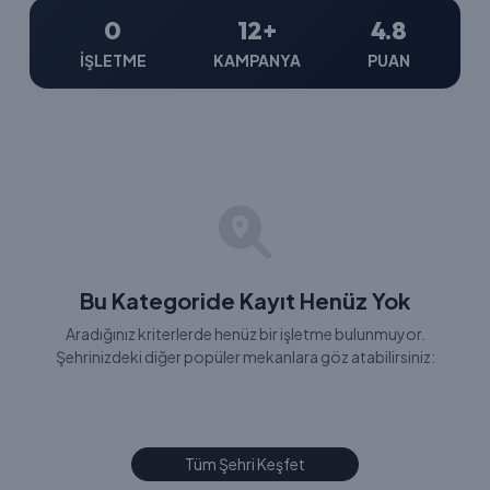
0
12+
4.8
İŞLETME
KAMPANYA
PUAN
Bu Kategoride Kayıt Henüz Yok
Aradığınız kriterlerde henüz bir işletme bulunmuyor.
Şehrinizdeki diğer popüler mekanlara göz atabilirsiniz:
Tüm Şehri Keşfet