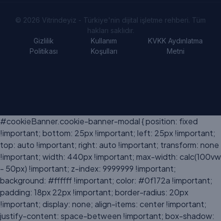
© 2026 Vitrindeyiz - Türkiye'nin dijital işletme rehberi. Tüm
hakları saklıdır.
Gizlilik
Kullanım
KVKK Aydınlatma
Politikası
Koşulları
Metni
#cookieBanner.cookie-banner-modal { position: fixed
!important; bottom: 25px !important; left: 25px !important;
top: auto !important; right: auto !important; transform: none
!important; width: 440px !important; max-width: calc(100vw
- 50px) !important; z-index: 9999999 !important;
background: #ffffff !important; color: #0f172a !important;
padding: 18px 22px !important; border-radius: 20px
!important; display: none; align-items: center !important;
justify-content: space-between !important; box-shadow: