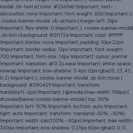
modal .cb-text a { color: #2563eb !important; text-
decoration: none !important; font-weight: 600 !important; }
.cookie-banner-modal .cb-actions { margin-left: 15px
!important; flex-shrink: 0 !important; } .cookie-banner-modal
.cb-btn { background: #0f172a !important; color: #ffffff
!important; border: none !important; padding: 10px 22px
!important; border-radius: 12px !important; font-weight:
700 !important; font-size: 14px !important; cursor: pointer
!important; transition: all 0.2s ease !important; white-space:
nowrap !important; box-shadow: 0 4px 12px rgba(15, 23, 42,
0.2) !important; } .cookie-banner-modal .cb-btn:hover {
background: #D90429 !important; transform:
translateY(-2px) !important; } @media (max-width: 768px) {
#cookieBanner.cookie-banner-modal { top: 50%
!important; left: 50% !important; bottom: auto !important;
right: auto !important; transform: translate(-50%, -50%)
!important; width: calc(100% - 40px) !important; max-width:
340px !important; box-shadow: 0 25px 60px rgba(0, 0, 0,