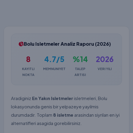
Bolu Isletmeler Analiz Raporu (2026)
8
4.7/5
%14
2026
KAYITLI
MEMNUNIYET
TALEP
VERI YILI
NOKTA
ARTISI
Aradiginiz
En Yakın Isletmeler
isletmeleri, Bolu
lokasyonunda genis bir yelpazeye yayilmis
durumdadir. Toplam
8 isletme
arasindan siyrilan en iyi
alternatifleri asagida gorebilirsiniz.