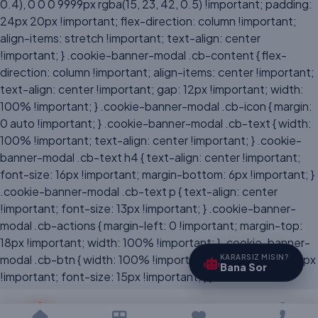
0.4), 0 0 0 9999px rgba(15, 23, 42, 0.5) !important; padding:
24px 20px !important; flex-direction: column !important;
align-items: stretch !important; text-align: center
!important; } .cookie-banner-modal .cb-content { flex-
direction: column !important; align-items: center !important;
text-align: center !important; gap: 12px !important; width:
100% !important; } .cookie-banner-modal .cb-icon { margin:
0 auto !important; } .cookie-banner-modal .cb-text { width:
100% !important; text-align: center !important; } .cookie-
banner-modal .cb-text h4 { text-align: center !important;
font-size: 16px !important; margin-bottom: 6px !important; }
.cookie-banner-modal .cb-text p { text-align: center
!important; font-size: 13px !important; } .cookie-banner-
modal .cb-actions { margin-left: 0 !important; margin-top:
18px !important; width: 100% !important; } .cookie-banner-
modal .cb-btn { width: 100% !important; padding: 12px 20px
KARARSIZ MISIN?
Bana Sor
!important; font-size: 15px !important; } }
?>