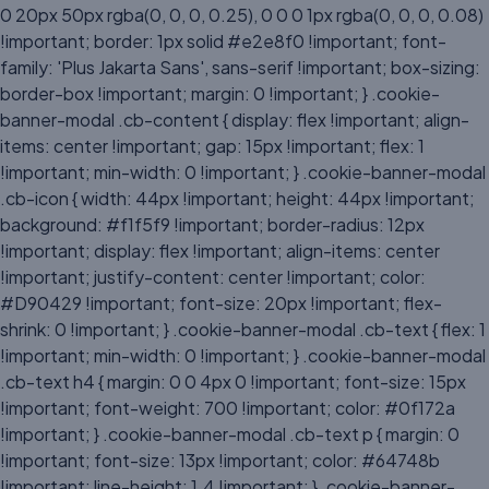
0 20px 50px rgba(0, 0, 0, 0.25), 0 0 0 1px rgba(0, 0, 0, 0.08)
!important; border: 1px solid #e2e8f0 !important; font-
family: 'Plus Jakarta Sans', sans-serif !important; box-sizing:
border-box !important; margin: 0 !important; } .cookie-
banner-modal .cb-content { display: flex !important; align-
items: center !important; gap: 15px !important; flex: 1
!important; min-width: 0 !important; } .cookie-banner-modal
.cb-icon { width: 44px !important; height: 44px !important;
background: #f1f5f9 !important; border-radius: 12px
!important; display: flex !important; align-items: center
!important; justify-content: center !important; color:
#D90429 !important; font-size: 20px !important; flex-
shrink: 0 !important; } .cookie-banner-modal .cb-text { flex: 1
!important; min-width: 0 !important; } .cookie-banner-modal
.cb-text h4 { margin: 0 0 4px 0 !important; font-size: 15px
!important; font-weight: 700 !important; color: #0f172a
!important; } .cookie-banner-modal .cb-text p { margin: 0
!important; font-size: 13px !important; color: #64748b
!important; line-height: 1.4 !important; } .cookie-banner-