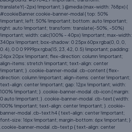
translateY(-2px) !important; } @media (max-width: 768px) {
#cookieBanner.cookie-banner-modal { top: 50%
!important; left: 50% !important; bottom: auto !important;
right: auto !important; transform: translate(-50%, -50%)
!important; width: calc(100% - 40px) !important; max-width:
340px !important; box-shadow: 0 25px 60px rgba(0, 0, 0,
0.4), 0 0 0 9999px rgba(15, 23, 42, 0.5) !important; padding:
24px 20px !important; flex-direction: column !important;
align-items: stretch !important; text-align: center
!important; } .cookie-banner-modal .cb-content { flex-
direction: column !important; align-items: center !important;
text-align: center !important; gap: 12px !important; width:
100% !important; } .cookie-banner-modal .cb-icon { margin:
0 auto !important; } .cookie-banner-modal .cb-text { width:
100% !important; text-align: center !important; } .cookie-
banner-modal .cb-text h4 { text-align: center !important;
font-size: 16px !important; margin-bottom: 6px !important; }
.cookie-banner-modal .cb-text p { text-align: center