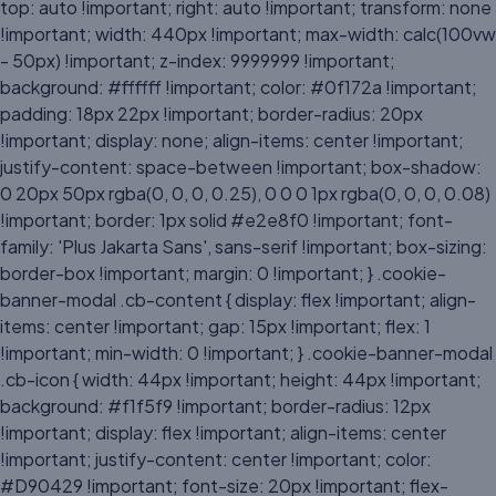
top: auto !important; right: auto !important; transform: none
!important; width: 440px !important; max-width: calc(100vw
- 50px) !important; z-index: 9999999 !important;
background: #ffffff !important; color: #0f172a !important;
padding: 18px 22px !important; border-radius: 20px
!important; display: none; align-items: center !important;
justify-content: space-between !important; box-shadow:
0 20px 50px rgba(0, 0, 0, 0.25), 0 0 0 1px rgba(0, 0, 0, 0.08)
!important; border: 1px solid #e2e8f0 !important; font-
family: 'Plus Jakarta Sans', sans-serif !important; box-sizing:
border-box !important; margin: 0 !important; } .cookie-
banner-modal .cb-content { display: flex !important; align-
items: center !important; gap: 15px !important; flex: 1
!important; min-width: 0 !important; } .cookie-banner-modal
.cb-icon { width: 44px !important; height: 44px !important;
background: #f1f5f9 !important; border-radius: 12px
!important; display: flex !important; align-items: center
!important; justify-content: center !important; color:
#D90429 !important; font-size: 20px !important; flex-