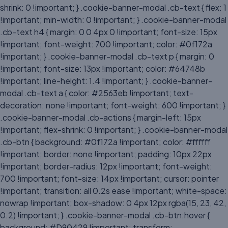
shrink: 0 !important; } .cookie-banner-modal .cb-text { flex: 1
!important; min-width: 0 !important; } .cookie-banner-modal
.cb-text h4 { margin: 0 0 4px 0 !important; font-size: 15px
!important; font-weight: 700 !important; color: #0f172a
!important; } .cookie-banner-modal .cb-text p { margin: 0
!important; font-size: 13px !important; color: #64748b
!important; line-height: 1.4 !important; } .cookie-banner-
modal .cb-text a { color: #2563eb !important; text-
decoration: none !important; font-weight: 600 !important; }
.cookie-banner-modal .cb-actions { margin-left: 15px
!important; flex-shrink: 0 !important; } .cookie-banner-modal
.cb-btn { background: #0f172a !important; color: #ffffff
!important; border: none !important; padding: 10px 22px
!important; border-radius: 12px !important; font-weight:
700 !important; font-size: 14px !important; cursor: pointer
!important; transition: all 0.2s ease !important; white-space:
nowrap !important; box-shadow: 0 4px 12px rgba(15, 23, 42,
0.2) !important; } .cookie-banner-modal .cb-btn:hover {
background: #D90429 !important; transform: