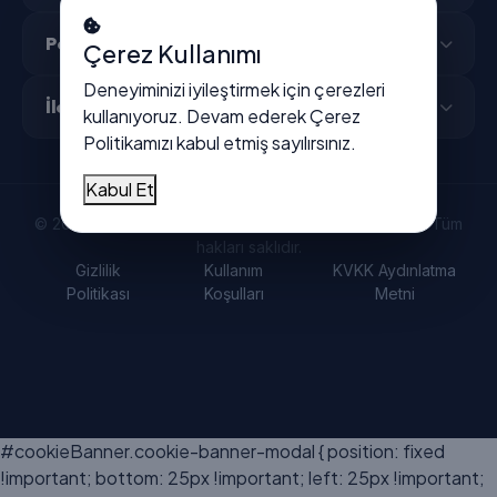
Popüler Şehirler
Çerez Kullanımı
Deneyiminizi iyileştirmek için çerezleri
İletişim
kullanıyoruz. Devam ederek
Çerez
Politikamızı
kabul etmiş sayılırsınız.
Kabul Et
© 2026 Vitrindeyiz - Türkiye'nin dijital işletme rehberi. Tüm
hakları saklıdır.
Gizlilik
Kullanım
KVKK Aydınlatma
Politikası
Koşulları
Metni
#cookieBanner.cookie-banner-modal { position: fixed
!important; bottom: 25px !important; left: 25px !important;