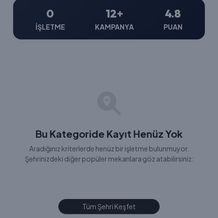
0
12+
4.8
İŞLETME
KAMPANYA
PUAN
Bu Kategoride Kayıt Henüz Yok
Aradığınız kriterlerde henüz bir işletme bulunmuyor.
Şehrinizdeki diğer popüler mekanlara göz atabilirsiniz:
Tüm Şehri Keşfet