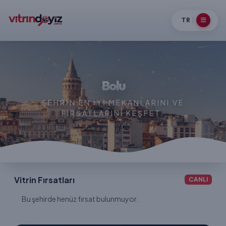
TR
Bolu
ŞEHRIN EN IYI MEKANLARINI VE
FIRSATLARINI KEŞFET.
Vitrin Fırsatları
CANLI
Bu şehirde henüz fırsat bulunmuyor.