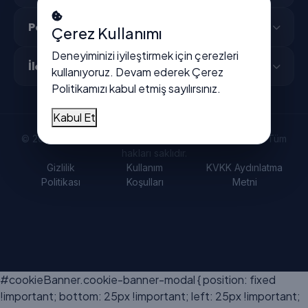
Popüler Şehirler
Çerez Kullanımı
Deneyiminizi iyileştirmek için çerezleri
İletişim
kullanıyoruz. Devam ederek
Çerez
Politikamızı
kabul etmiş sayılırsınız.
Kabul Et
© 2026 Vitrindeyiz - Türkiye'nin dijital işletme rehberi. Tüm
hakları saklıdır.
Gizlilik
Kullanım
KVKK Aydınlatma
Politikası
Koşulları
Metni
#cookieBanner.cookie-banner-modal { position: fixed
!important; bottom: 25px !important; left: 25px !important;