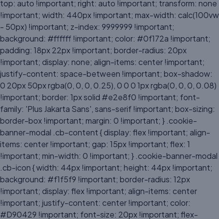
top: auto !important; right: auto !important; transform: none
!important; width: 440px !important; max-width: calc(100vw
- 50px) !important; z-index: 9999999 !important;
background: #ffffff !important; color: #0f172a !important;
padding: 18px 22px !important; border-radius: 20px
!important; display: none; align-items: center !important;
justify-content: space-between !important; box-shadow:
0 20px 50px rgba(0, 0, 0, 0.25), 0 0 0 1px rgba(0, 0, 0, 0.08)
!important; border: 1px solid #e2e8f0 !important; font-
family: 'Plus Jakarta Sans', sans-serif !important; box-sizing:
border-box !important; margin: 0 !important; } .cookie-
banner-modal .cb-content { display: flex !important; align-
items: center !important; gap: 15px !important; flex: 1
!important; min-width: 0 !important; } .cookie-banner-modal
.cb-icon { width: 44px !important; height: 44px !important;
background: #f1f5f9 !important; border-radius: 12px
!important; display: flex !important; align-items: center
!important; justify-content: center !important; color:
#D90429 !important; font-size: 20px !important; flex-