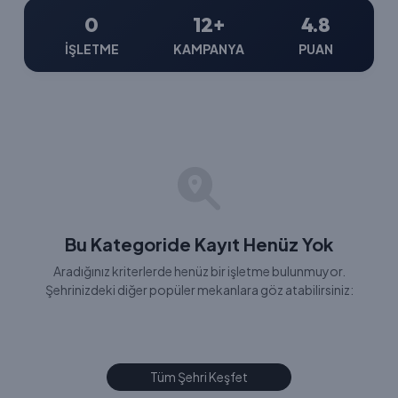
0
12+
4.8
İŞLETME
KAMPANYA
PUAN
Bu Kategoride Kayıt Henüz Yok
Aradığınız kriterlerde henüz bir işletme bulunmuyor.
Şehrinizdeki diğer popüler mekanlara göz atabilirsiniz:
Tüm Şehri Keşfet