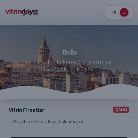
TR
Bolu
ŞEHRIN EN IYI MEKANLARINI VE
FIRSATLARINI KEŞFET.
Vitrin Fırsatları
CANLI
Bu şehirde henüz fırsat bulunmuyor.