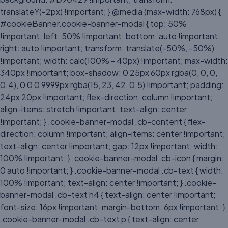
translateY(-2px) !important; } @media (max-width: 768px) {
#cookieBanner.cookie-banner-modal { top: 50%
!important; left: 50% !important; bottom: auto !important;
right: auto !important; transform: translate(-50%, -50%)
!important; width: calc(100% - 40px) !important; max-width:
340px !important; box-shadow: 0 25px 60px rgba(0, 0, 0,
0.4), 0 0 0 9999px rgba(15, 23, 42, 0.5) !important; padding:
24px 20px !important; flex-direction: column !important;
align-items: stretch !important; text-align: center
!important; } .cookie-banner-modal .cb-content { flex-
direction: column !important; align-items: center !important;
text-align: center !important; gap: 12px !important; width:
100% !important; } .cookie-banner-modal .cb-icon { margin:
0 auto !important; } .cookie-banner-modal .cb-text { width:
100% !important; text-align: center !important; } .cookie-
banner-modal .cb-text h4 { text-align: center !important;
font-size: 16px !important; margin-bottom: 6px !important; }
.cookie-banner-modal .cb-text p { text-align: center