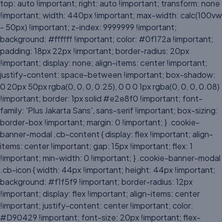
top: auto !important; right: auto !important; transform: none
!important; width: 440px !important; max-width: calc(100vw
- 50px) !important; z-index: 9999999 !important;
background: #ffffff !important; color: #0f172a !important;
padding: 18px 22px !important; border-radius: 20px
!important; display: none; align-items: center !important;
justify-content: space-between !important; box-shadow:
0 20px 50px rgba(0, 0, 0, 0.25), 0 0 0 1px rgba(0, 0, 0, 0.08)
!important; border: 1px solid #e2e8f0 !important; font-
family: 'Plus Jakarta Sans', sans-serif !important; box-sizing:
border-box !important; margin: 0 !important; } .cookie-
banner-modal .cb-content { display: flex !important; align-
items: center !important; gap: 15px !important; flex: 1
!important; min-width: 0 !important; } .cookie-banner-modal
.cb-icon { width: 44px !important; height: 44px !important;
background: #f1f5f9 !important; border-radius: 12px
!important; display: flex !important; align-items: center
!important; justify-content: center !important; color:
#D90429 !important; font-size: 20px !important; flex-