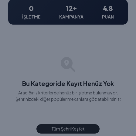
0
12+
4.8
İŞLETME
KAMPANYA
PUAN
Bu Kategoride Kayıt Henüz Yok
Aradığınız kriterlerde henüz bir işletme bulunmuyor.
Şehrinizdeki diğer popüler mekanlara göz atabilirsiniz:
Tüm Şehri Keşfet