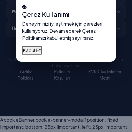
Popüler Şehirler
Çerez Kullanımı
Deneyiminizi iyileştirmek için çerezleri
İletişim
kullanıyoruz. Devam ederek
Çerez
Politikamızı
kabul etmiş sayılırsınız.
Kabul Et
© 2026 Vitrindeyiz - Türkiye'nin dijital işletme rehberi. Tüm
hakları saklıdır.
Gizlilik
Kullanım
KVKK Aydınlatma
Politikası
Koşulları
Metni
#cookieBanner.cookie-banner-modal { position: fixed
!important; bottom: 25px !important; left: 25px !important;