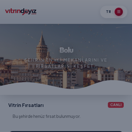
TR
Bolu
ŞEHRIN EN IYI MEKANLARINI VE
FIRSATLARINI KEŞFET.
Vitrin Fırsatları
CANLI
Bu şehirde henüz fırsat bulunmuyor.