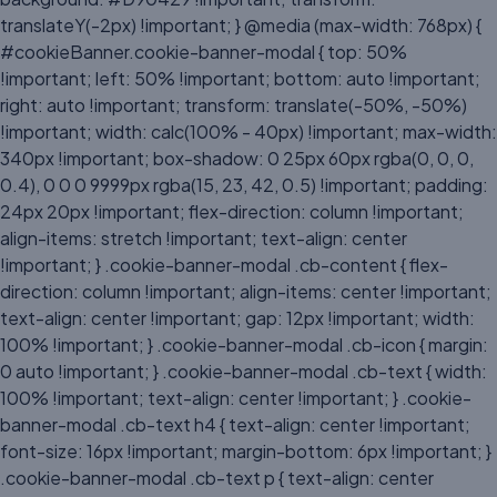
translateY(-2px) !important; } @media (max-width: 768px) {
#cookieBanner.cookie-banner-modal { top: 50%
!important; left: 50% !important; bottom: auto !important;
right: auto !important; transform: translate(-50%, -50%)
!important; width: calc(100% - 40px) !important; max-width:
340px !important; box-shadow: 0 25px 60px rgba(0, 0, 0,
0.4), 0 0 0 9999px rgba(15, 23, 42, 0.5) !important; padding:
24px 20px !important; flex-direction: column !important;
align-items: stretch !important; text-align: center
!important; } .cookie-banner-modal .cb-content { flex-
direction: column !important; align-items: center !important;
text-align: center !important; gap: 12px !important; width:
100% !important; } .cookie-banner-modal .cb-icon { margin:
0 auto !important; } .cookie-banner-modal .cb-text { width:
100% !important; text-align: center !important; } .cookie-
banner-modal .cb-text h4 { text-align: center !important;
font-size: 16px !important; margin-bottom: 6px !important; }
.cookie-banner-modal .cb-text p { text-align: center