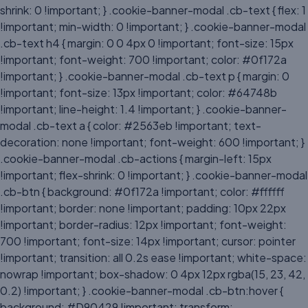
shrink: 0 !important; } .cookie-banner-modal .cb-text { flex: 1
!important; min-width: 0 !important; } .cookie-banner-modal
.cb-text h4 { margin: 0 0 4px 0 !important; font-size: 15px
!important; font-weight: 700 !important; color: #0f172a
!important; } .cookie-banner-modal .cb-text p { margin: 0
!important; font-size: 13px !important; color: #64748b
!important; line-height: 1.4 !important; } .cookie-banner-
modal .cb-text a { color: #2563eb !important; text-
decoration: none !important; font-weight: 600 !important; }
.cookie-banner-modal .cb-actions { margin-left: 15px
!important; flex-shrink: 0 !important; } .cookie-banner-modal
.cb-btn { background: #0f172a !important; color: #ffffff
!important; border: none !important; padding: 10px 22px
!important; border-radius: 12px !important; font-weight:
700 !important; font-size: 14px !important; cursor: pointer
!important; transition: all 0.2s ease !important; white-space:
nowrap !important; box-shadow: 0 4px 12px rgba(15, 23, 42,
0.2) !important; } .cookie-banner-modal .cb-btn:hover {
background: #D90429 !important; transform: