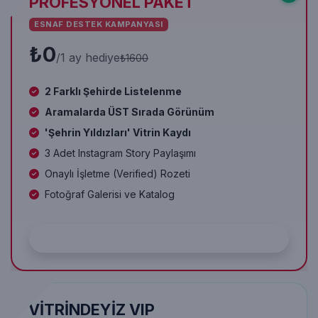
PROFESYONEL PAKET
ESNAF DESTEK KAMPANYASI
₺0
/1 ay hediye
₺1600
2 Farklı Şehirde Listelenme
Aramalarda ÜST Sırada Görünüm
'Şehrin Yıldızları' Vitrin Kaydı
3 Adet Instagram Story Paylaşımı
Onaylı İşletme (Verified) Rozeti
Fotoğraf Galerisi ve Katalog
Hemen Ücretsiz Başla
VİTRİNDEYİZ VIP