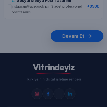
Sosyal Medya Post Tasarımı
+350₺
Instagram/Facebook için 3 adet profesyonel
post tasarımı.
Devam Et
Vitrindeyiz
Türkiye'nin dijital işletme rehberi